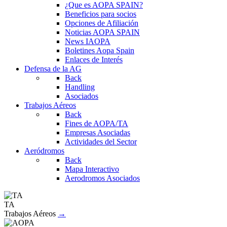
¿Que es AOPA SPAIN?
Beneficios para socios
Opciones de Afiliación
Noticias AOPA SPAIN
News IAOPA
Boletines Aopa Spain
Enlaces de Interés
Defensa de la AG
Back
Handling
Asociados
Trabajos Aéreos
Back
Fines de AOPA/TA
Empresas Asociadas
Actividades del Sector
Aeródromos
Back
Mapa Interactivo
Aerodromos Asociados
TA
Trabajos Aéreos
→