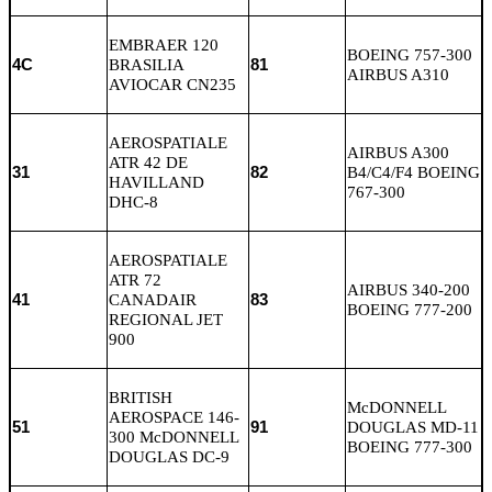
EMBRAER 120
BOEING 757-300
4C
BRASILIA
81
AIRBUS A310
AVIOCAR CN235
AEROSPATIALE
AIRBUS A300
ATR 42 DE
31
82
B4/C4/F4 BOEING
HAVILLAND
767-300
DHC-8
AEROSPATIALE
ATR 72
AIRBUS 340-200
41
CANADAIR
83
BOEING 777-200
REGIONAL JET
900
BRITISH
McDONNELL
AEROSPACE 146-
51
91
DOUGLAS MD-11
300 McDONNELL
BOEING 777-300
DOUGLAS DC-9