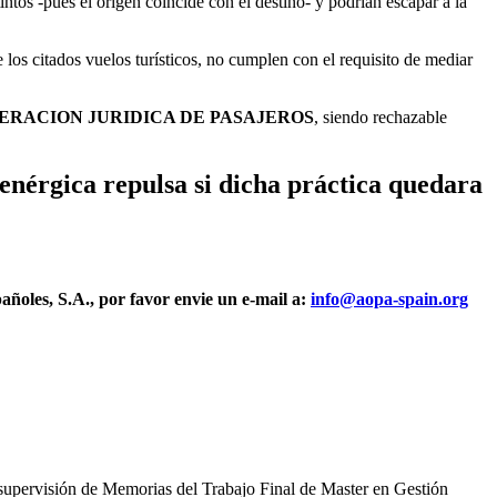
tintos -pues el origen coincide con el destino- y podrían escapar a la
 los citados vuelos turísticos, no cumplen con el requisito de mediar
ERACION JURIDICA DE PASAJEROS
, siendo rechazable
rgica repulsa si dicha práctica quedara
oles, S.A., por favor envie un e-mail a:
info@aopa-spain.org
supervisión de Memorias del Trabajo Final de Master en Gestión