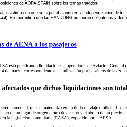
posiciones de AOPA-SPAIN sobre los temas tratados:
, insistimos en que se siga trabajando en la independización de los 
ial). Ello permitiría que los HANDLING no fueran obligatorios y despl
s de AENA a los pasajeros
 practicando liquidaciones a operadores de Aviación General (e inc
e 4 de marzo, correspondiente a la "utilización por pasajeros de las zona
afectados que dichas liquidaciones son tota
éreo comercial, que se materializa en un título de viaje o billete. Los 
nto de un lugar de origen o otro de destino y el abono de un precio por
os en la legislación comunitaria (EASA), expedido por la AESA.