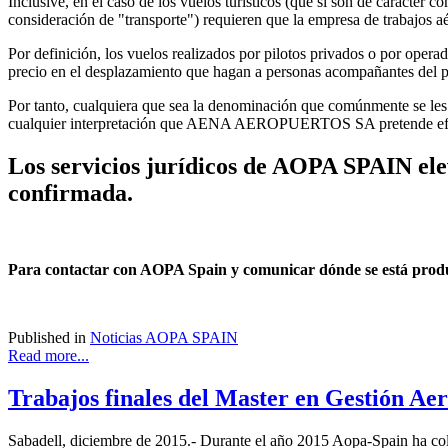
Inclusive, en el caso de los vuelos turísticos (que sí son de caracter c
consideración de "transporte") requieren que la empresa de trabajos 
Por definición, los vuelos realizados por pilotos privados o por opera
precio en el desplazamiento que hagan a personas acompañantes del pi
Por tanto, cualquiera que sea la denominación que comúnmente se le
cualquier interpretación que AENA AEROPUERTOS SA pretende efect
Los servicios jurídicos de AOPA SPAIN e
confirmada.
Para contactar con AOPA Spain y comunicar dónde se está produc
Published in
Noticias AOPA SPAIN
Read more...
Trabajos finales del Master en Gestión Ae
Sabadell, diciembre de 2015.- Durante el año 2015 Aopa-Spain ha co