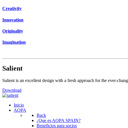
Creativity
Innovation
Originality
Imagination
Salient
Salient is an excellent design with a fresh approach for the ever-chan
Download
Inicio
AOPA
Back
¿Que es AOPA SPAIN?
Beneficios para socios