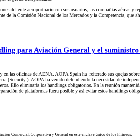
nes del ente aeroportuario con sus usuarios, las compañias aéreas y re
tante de la Comisión Nacional de los Mercados y la Competencia, que ah
dling para Aviación General y el suministro
oy en las oficinas de AENA, AOPA Spain ha reiterado sus quejas sobre e
ierra (Security ). AOPA ha venido defendiendo la necesidad de independ
ros. Ello eliminaría los handlings obligatorios. En la reunión manten
paración de plataformas fuera posible y así evitar estos handlings oblig
viación Comercial, Corporativa y General en este enclave único de los Pirineos.