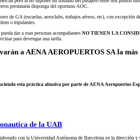
omercial pero al no suponer un traslado del pasajero entre dos puntos dis
aéreos prestataria disponga del oportuno AOC.
dores de GA (escuelas, aeroclubs, trabajos aéreos, etc), con excepción de
loto o tripulantes.
s pueda dar a esas personas acompañantes
NO TIENEN LA CONSID
uar para devengar una tarifa.
levarán a AENA AEROPUERTOS SA la más ené
iendo esta práctica abusiva por parte de AENA Aeropuertos Españ
ronautica de la UAB
laborado con la Universidad Autónoma de Barcelona en la dirección y 