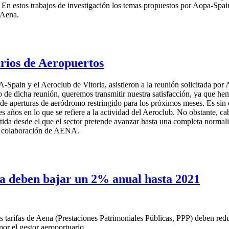
. En estos trabajos de investigación los temas propuestos por Aopa-Spa
 Aena.
rios de Aeropuertos
Spain y el Aeroclub de Vitoria, asistieron a la reunión solicitada po
o de dicha reunión, queremos transmitir nuestra satisfacción, ya que h
de aperturas de aeródromo restringido para los próximos meses. Es sin 
es años en lo que se refiere a la actividad del Aeroclub. No obstante, ca
a desde el que el sector pretende avanzar hasta una completa normaliza
la colaboración de AENA.
a deben bajar un 2% anual hasta 2021
tarifas de Aena (Prestaciones Patrimoniales Públicas, PPP) deben redu
or el gestor aeroportuario.