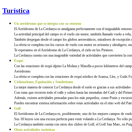
Turística
Un aeródromo que se integra con su entorno
El Aeródromo de La Cerdanya se amalgama perfectamente con el inigualable entorno nat
La actividad principal del campo es el vuelo sin motor, también llamado vuelo a vela,
También despegan desde el campo los globos aeroestáticos, miradores de excepción dond
La oferta se completa con los cursos de vuelo con motor en avioneta y ultraligero, 
Te esperamos en el Aeródromo de La Cerdanya, el cielo en los Pirineos.
La Cerdanya cuenta con una inagotable variedad de actividades que convierten la coma
Esquí
Con las estaciones de esquí alpino La Molina y Masella a pocos kilómetros del campo,
Aeródromo.
La oferta se completa con las estaciones de esquí nórdico de Aransa, Lles, y Guils F
Cicloturismo, Equitación y Senderismo
La mejor manera de conocer La Cerdanya desde el suelo es gracias a sus actividades d
Con rutas que recorren todo el valle y suben hasta las montañas del Cadí y del Pirine
Además, existen actividades pensadas para los más pequeños, como Ponis y excursione
Puedes encontrar extensa información sobre estas actividades en el sitio web del P
Golf
El Aeródromo de La Cerdanya es, posiblemente, uno de los mejores campos de vuelo p
Sus 18 hoyos son una excusa perfecta para venir volando a La Cerdanya. No sólo por 
La Cerdanya también cuenta con otros dos clubes de Golf, el Golf San Marc, en Puig
Otras actividades turísticas