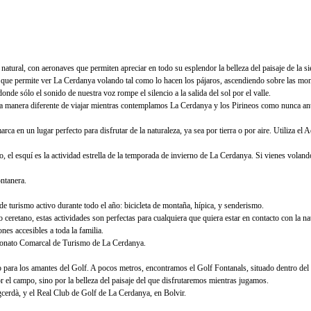
ural, con aeronaves que permiten apreciar en todo su esplendor la belleza del paisaje de la sie
 que permite ver La Cerdanya volando tal como lo hacen los pájaros, ascendiendo sobre las montañ
e sólo el sonido de nuestra voz rompe el silencio a la salida del sol por el valle.
una manera diferente de viajar mientras contemplamos La Cerdanya y los Pirineos como nunca an
rca en un lugar perfecto para disfrutar de la naturaleza, ya sea por tierra o por aire. Utiliza
 el esquí es la actividad estrella de la temporada de invierno de La Cerdanya. Si vienes voland
ontanera.
e turismo activo durante todo el año: bicicleta de montaña, hípica, y senderismo.
o ceretano, estas actividades son perfectas para cualquiera que quiera estar en contacto con la
s accesibles a toda la familia.
atronato Comarcal de Turismo de La Cerdanya.
ara los amantes del Golf. A pocos metros, encontramos el Golf Fontanals, situado dentro del 
el campo, sino por la belleza del paisaje del que disfrutaremos mientras jugamos.
cerdà, y el Real Club de Golf de La Cerdanya, en Bolvir.