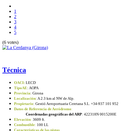
1
2
3
4
5
(6 votes)
Técnica
OACI:
LECD
TipoAE
: AOPA
Provincia
: Girona
Localización
: A 2.3 km al NW de Alp.
Propietario
: Gestió Aeroportuaria Ceretana S.L. +34-937 101 952
Datos de Referencia de Aeródromo
:
Coordenadas geográficas del ARP
: 422318N 0015200E
Elevación
:
3609 ft.
Combustible
:
100 LL
Características de las pistas