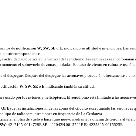
 puntos de notificación
W
,
SW
,
SE
o
E
, indicando su atltitud e intenciones. Las ae
uiteo sur correspondiente.
a actividad acrobática en la vertical del aeródromo, las aeronaves se incorporarán al
 momento el sobrevuelo de zonas pobladas. En caso de viento en calma se usará l
a el despegue. Después del despegue las aeronaves procederán directamente a uno 
notificación
W
,
SW
,
SE
o
E
, indicando también su altitud.
ur será usado por los aviones y helicópteros. El aeródromo está limitado a las aero
' QFE)
de las instalaciones ni de las zonas del circuito exceptuando las aeronaves q
r equipo de radiocomunicaciones en frequencia de La Cerdanya.
cancelar el plan de vuelo o hacer uno nuevo mediante la oficina de Gerona al telé
SW
: 421710N 0014729E
SE
: 422042N 0015722E
E
: 422532N 0015525E