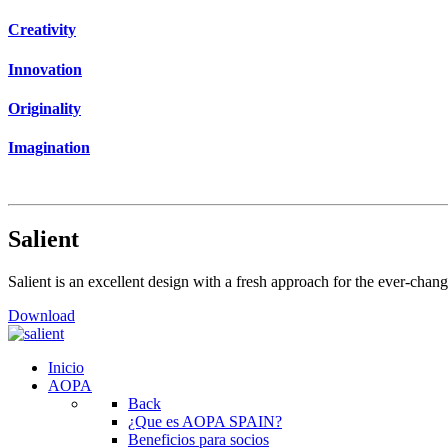
Creativity
Innovation
Originality
Imagination
Salient
Salient is an excellent design with a fresh approach for the ever-chan
Download
Inicio
AOPA
Back
¿Que es AOPA SPAIN?
Beneficios para socios