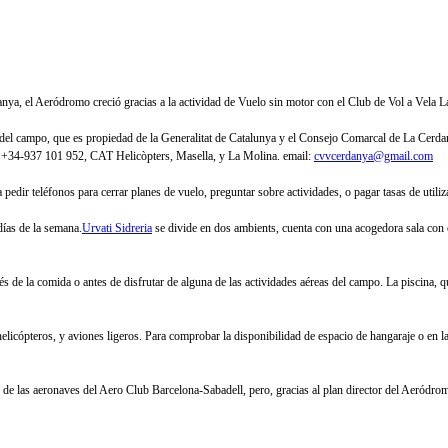
anya, el Aeródromo creció gracias a la actividad de Vuelo sin motor con el Club de Vol a Vela
 del campo, que es propiedad de la Generalitat de Catalunya y el Consejo Comarcal de La Cerda
 +34-937 101 952, CAT Helicòpters, Masella, y La Molina. email:
cvvcerdanya@gmail.com
a pedir teléfonos para cerrar planes de vuelo, preguntar sobre actividades, o pagar tasas de util
días de la semana.
Urvati Sidreria
se divide en dos ambients, cuenta con una acogedora sala con ch
ués de la comida o antes de disfrutar de alguna de las actividades aéreas del campo. La piscina, 
s, helicópteros, y aviones ligeros. Para comprobar la disponibilidad de espacio de hangaraje o e
e las aeronaves del Aero Club Barcelona-Sabadell, pero, gracias al plan director del Aeródro