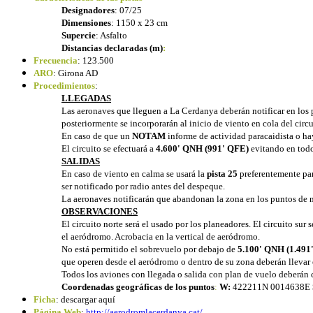
Designadores
: 07/25
Dimensiones
: 1150 x 23 cm
Supercie
: Asfalto
Distancias declaradas (m)
:
Frecuencia
: 123.500
ARO
: Girona AD
Procedimientos
:
LLEGADAS
Las aeronaves que lleguen a La Cerdanya deberán notificar en los
posteriormente se incorporarán al inicio de viento en cola del circ
En caso de que un
NOTAM
informe de actividad paracaidista o hay
El circuito se efectuará a
4.600' QNH (991' QFE)
evitando en todo
SALIDAS
En caso de viento en calma se usará la
pista 25
preferentemente par
ser notificado por radio antes del despeque.
La aeronaves notificarán que abandonan la zona en los puntos de 
OBSERVACIONES
El circuito norte será el usado por los planeadores. El circuito s
el aeródromo. Acrobacia en la vertical de aeródromo.
No está permitido el sobrevuelo por debajo de
5.100' QNH (1.491
que operen desde el aeródromo o dentro de su zona deberán lleva
Todos los aviones con llegada o salida con plan de vuelo deberán 
Coordenadas geográficas de los puntos
:
W:
422211N 0014638E
Ficha
:
descargar aquí
Página Web
:
http://aerodromlacerdanya.cat/