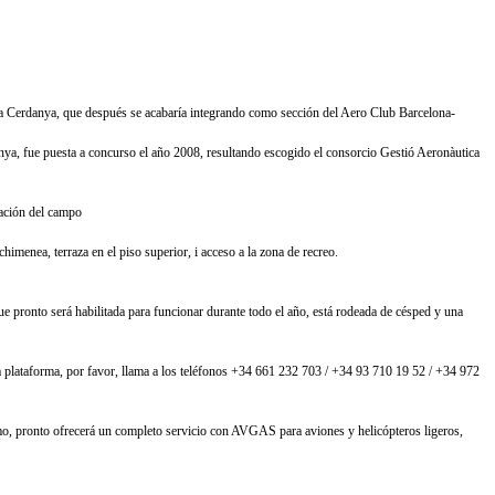
 La Cerdanya, que después se acabaría integrando como sección del Aero Club Barcelona-
nya, fue puesta a concurso el año 2008, resultando escogido el consorcio Gestió Aeronàutica
ización del campo
imenea, terraza en el piso superior, i acceso a la zona de recreo.
que pronto será habilitada para funcionar durante todo el año, está rodeada de césped y una
n la plataforma, por favor, llama a los teléfonos +34 661 232 703 / +34 93 710 19 52 / +34 972
mo, pronto ofrecerá un completo servicio con AVGAS para aviones y helicópteros ligeros,